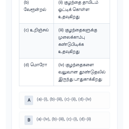
(b)
(ii) குழந்தை தாயிடம்
வேரூன்றல்
ஒட்டிக் கொள்ள
உதவுகிறது
(c) உறிஞ்சல்
(iii) குழந்தைகளுக்கு
முலைக்காம்பு
கண்டுபிடிக்க
உதவுகிறது
(d) மொரோ
(iv) குழந்தைகளை
வலுவான தூண்டுதலில்
இருந்து பாதுகாக்கிறது
(a)-(i), (b)-(iii), (c)-(ii), (d)-(iv)
A
(a)-(iv), (b)-(iii), (c)-(i), (d)-(ii)
B