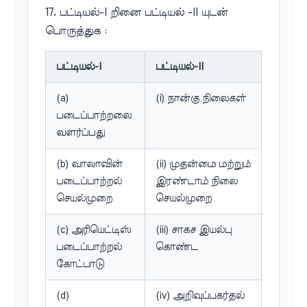
17. பட்டியல்-I றினை பட்டியல் -II யுடன்
பொருத்துக :
பட்டியல்-I
பட்டியல்-II
(a)
(i) நான்கு நிலைகள்
படைப்பாற்றலை
வளர்ப்பது
(b) வாலாவின்
(ii) முதன்மை மற்றும்
படைப்பாற்றல்
இரண்டாம் நிலை
செயல்முறை
செயல்முறை
(c) அரியெட்டிஸ்
(iii) சாகச இயல்பு
படைப்பாற்றல்
கொண்ட
கோட்பாடு
(d)
(iv) அறிவுப்பகர்தல்