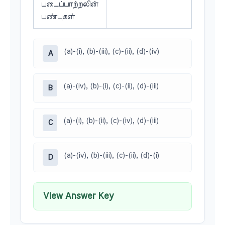
படைப்பாற்றலின்
பண்புகள்
(a)-(i), (b)-(iii), (c)-(ii), (d)-(iv)
A
(a)-(iv), (b)-(i), (c)-(ii), (d)-(iii)
B
(a)-(i), (b)-(ii), (c)-(iv), (d)-(iii)
C
(a)-(iv), (b)-(iii), (c)-(ii), (d)-(i)
D
View Answer Key