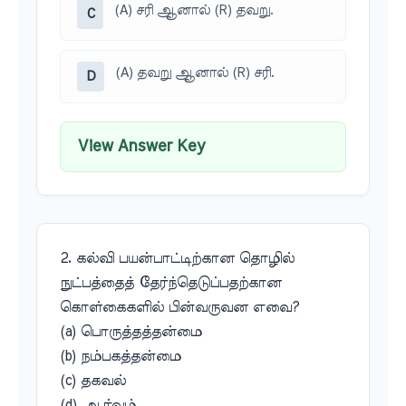
(A) சரி ஆனால் (R) தவறு.
C
(A) தவறு ஆனால் (R) சரி.
D
View Answer Key
2. கல்வி பயன்பாட்டிற்கான தொழில்
நுட்பத்தைத் தேர்ந்தெடுப்பதற்கான
கொள்கைகளில் பின்வருவன எவை?
(a) பொருத்தத்தன்மை
(b) நம்பகத்தன்மை
(c) தகவல்
(d) ஆர்வம்