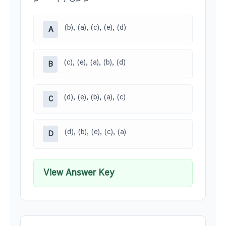
(b), (a), (c), (e), (d)
A
(c), (e), (a), (b), (d)
B
(d), (e), (b), (a), (c)
C
(d), (b), (e), (c), (a)
D
View Answer Key