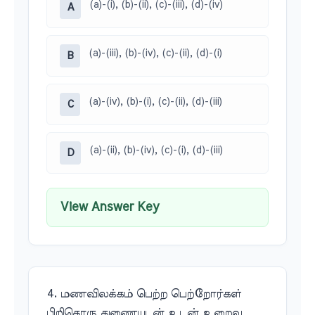
(a)-(i), (b)-(ii), (c)-(iii), (d)-(iv)
A
(a)-(iii), (b)-(iv), (c)-(ii), (d)-(i)
B
(a)-(iv), (b)-(i), (c)-(ii), (d)-(iii)
C
(a)-(ii), (b)-(iv), (c)-(i), (d)-(iii)
D
View Answer Key
4. மணவிலக்கம் பெற்ற பெற்றோர்கள்
பிறிதொரு துணையுடன் உடன் உறைவு