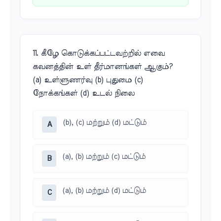
11. கீழே கொடுக்கப்பட்டவற்றில் எவை
கவனத்தின் உள் தீர்மானங்கள் ஆகும்?
(a) உள்ளுணர்வு (b) புதுமை (c)
நோக்கங்கள் (d) உடல் நிலை
(b), (c) மற்றும் (d) மட்டும்
A
(a), (b) மற்றும் (c) மட்டும்
B
(a), (b) மற்றும் (d) மட்டும்
C