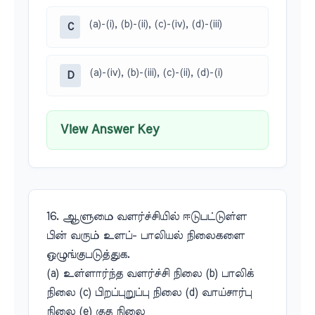
(a)-(i), (b)-(ii), (c)-(iv), (d)-(iii)
C
(a)-(iv), (b)-(iii), (c)-(ii), (d)-(i)
D
View Answer Key
16. ஆளுமை வளர்ச்சியில் ஈடுபட்டுள்ள
பின் வரும் உளப்- பாலியல் நிலைகளை
ஒழுங்குபடுத்துக.
(a) உள்ளார்ந்த வளர்ச்சி நிலை (b) பாலிக்
நிலை (c) பிறப்புறுப்பு நிலை (d) வாய்சார்பு
நிலை (e) குத நிலை