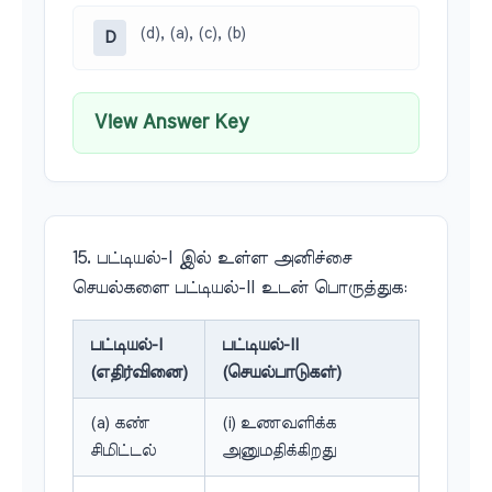
(d), (a), (c), (b)
D
View Answer Key
15. பட்டியல்-I இல் உள்ள அனிச்சை
செயல்களை பட்டியல்-II உடன் பொருத்துக:
பட்டியல்-I
பட்டியல்-II
(எதிர்வினை)
(செயல்பாடுகள்)
(a) கண்
(i) உணவளிக்க
சிமிட்டல்
அனுமதிக்கிறது