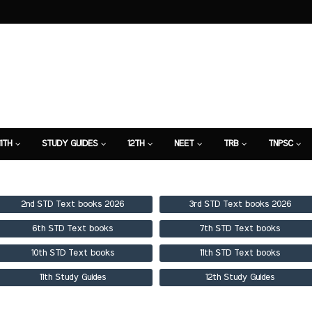
11TH
STUDY GUIDES
12TH
NEET
TRB
TNPSC
TION
7TH STUDY GUIDE
2nd STD Text books 2026
3rd STD Text books 2026
6th STD Text books
7th STD Text books
10th STD Text books
11th STD Text books
11th Study Guides
12th Study Guides