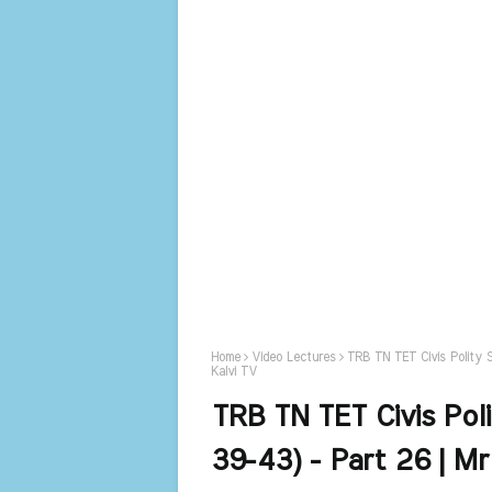
Home
Video Lectures
TRB TN TET Civis Polity So
Kalvi TV
TRB TN TET Civis Polit
39-43) - Part 26 | Mr