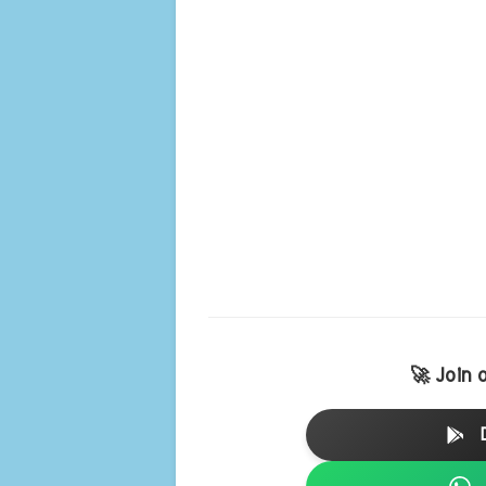
🚀 Join 