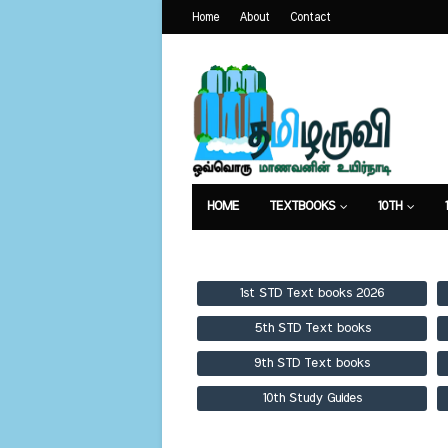
Home
About
Contact
HOME
TEXTBOOKS
10TH
TEXTBOOKS
GUIDES
PUBLICA
1st STD Text books 2026
5th STD Text books
9th STD Text books
10th Study Guides