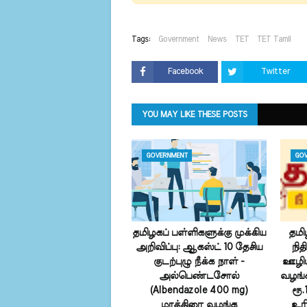
Tags:
Government
News
TET
TET Tamil
Facebook
Twitter
YOU MAY LIKE THESE POSTS
GOVERNMENT
GOV
தமிழகப் பள்ளிகளுக்கு முக்கிய
தமி
அறிவிப்பு: ஆகஸ்ட் 10 தேசிய
நி
குடற்புழு நீக்க நாள் -
ஊழிய
அல்பெண்டசோல்
வழங்க
(Albendazole 400 mg)
ரூ.
மாத்திரை வழங்க
உரி