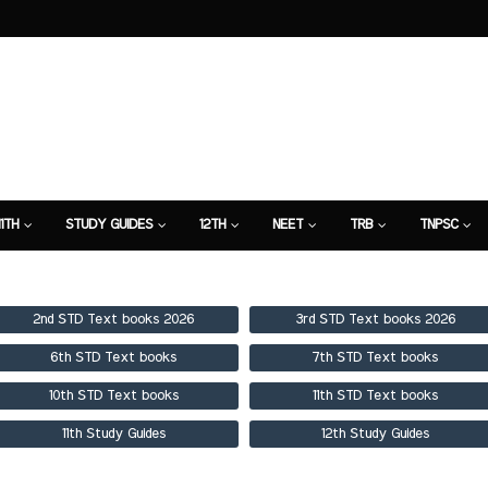
11TH
STUDY GUIDES
12TH
NEET
TRB
TNPSC
TION
7TH STUDY GUIDE
2nd STD Text books 2026
3rd STD Text books 2026
6th STD Text books
7th STD Text books
10th STD Text books
11th STD Text books
11th Study Guides
12th Study Guides