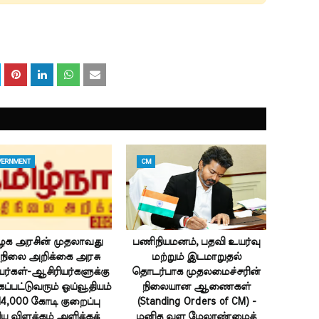
ERNMENT
CM
ழக அரசின் முதலாவது
பணிநியமனம், பதவி உயர்வு
திநிலை அறிக்கை அரசு
மற்றும் இடமாறுதல்
ர்கள்-ஆசிரியர்களுக்கு
தொடர்பாக முதலமைச்சரின்
ப்பட்டுவரும் ஓய்வூதியம்
நிலையான ஆணைகள்
14,000 கோடி குறைப்பு
(Standing Orders of CM) -
ய விளக்கம் அளிக்கக்
மனித வள மேலாண்மைத்