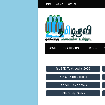
Home
About
Contact
HOME
TEXTBOOKS
10TH
TEXTBOOKS
GUIDES
PUBLICA
1st STD Text books 2026
5th STD Text books
9th STD Text books
10th Study Guides