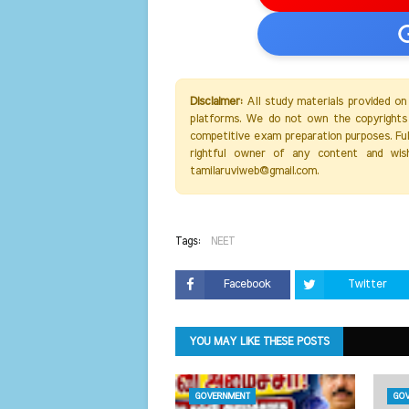
Disclaimer:
All study materials provided on
platforms. We do not own the copyrights 
competitive exam preparation purposes. Full 
rightful owner of any content and wis
tamilaruviweb@gmail.com.
Tags:
NEET
Facebook
Twitter
YOU MAY LIKE THESE POSTS
GOVERNMENT
GOV