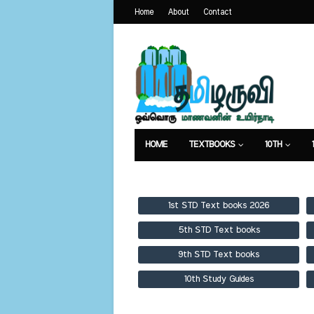
Home
About
Contact
HOME
TEXTBOOKS
10TH
TEXTBOOKS
GUIDES
PUBLICA
1st STD Text books 2026
5th STD Text books
9th STD Text books
10th Study Guides