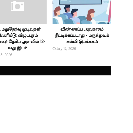
ட் மறுதேர்வு முடிவுகள்
விண்ணப்ப அவகாசம்
ெளியீடு: விழுப்புரம்
நீட்டிக்கப்படாது - மருத்துவக்
ர் தேசிய அளவில் 12-
கல்வி இயக்ககம்
வது இடம்
July 17, 2026
18, 2026