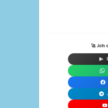
🚀 Join 