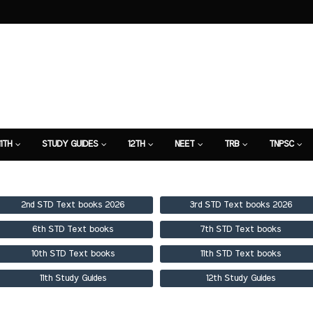
11TH
STUDY GUIDES
12TH
NEET
TRB
TNPSC
TION
7TH STUDY GUIDE
2nd STD Text books 2026
3rd STD Text books 2026
6th STD Text books
7th STD Text books
10th STD Text books
11th STD Text books
11th Study Guides
12th Study Guides