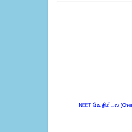
NEET வேதியியல் (Che