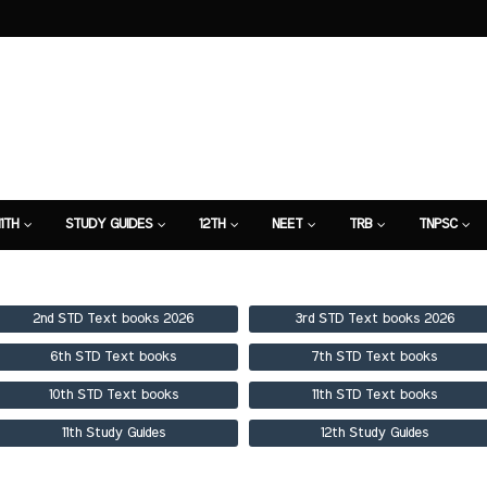
11TH
STUDY GUIDES
12TH
NEET
TRB
TNPSC
TION
7TH STUDY GUIDE
2nd STD Text books 2026
3rd STD Text books 2026
6th STD Text books
7th STD Text books
10th STD Text books
11th STD Text books
11th Study Guides
12th Study Guides