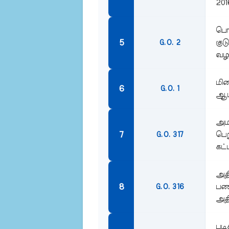
201
பொங
குட
G.O. 2
வழங
மிக
G.O. 1
ஆம்
அமர
பெற
G.O. 317
கட்
அதி
பணி
G.O. 316
அதி
படி