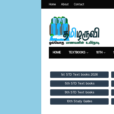
Home
About
Contact
HOME
TEXTBOOKS
10TH
TEXTBOOKS
GUIDES
PUBLICA
1st STD Text books 2026
5th STD Text books
9th STD Text books
10th Study Guides