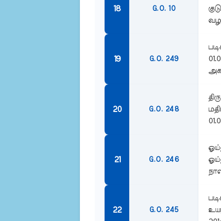
குட
G.O. 10
வழங
படி
01.
G.O. 249
அகவ
திர
மதி
G.O. 248
01.0
ஓய்
ஓய்
G.O. 246
நாள
படி
உயர
G.O. 245