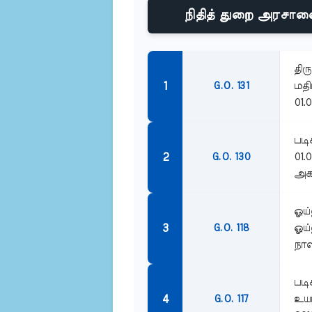
நிதித் துறை அரசாண
திர
மதி
G.O. 131
01.
படி
01.
G.O. 130
அகவ
ஓய்
ஓய்
G.O. 118
நாள
படி
உயர
G.O. 117