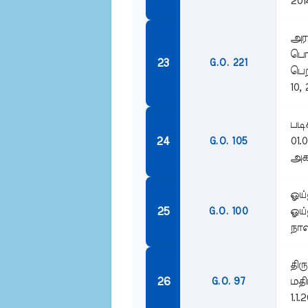
201
அரச
பொத
G.O. 221
பெற
10, 
படி
01.
G.O. 105
அகவ
ஓய்
ஓய்
G.O. 100
நாள
திர
மதி
G.O. 97
1.1.