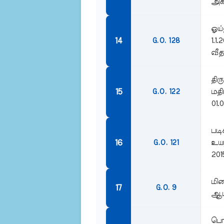
அகவ
ஓய்
1.1
G.O. 128
வீத
திர
மதி
G.O. 122
01.0
படி
உயர
G.O. 121
201
மிக
G.O. 9
ஆம்
பொங