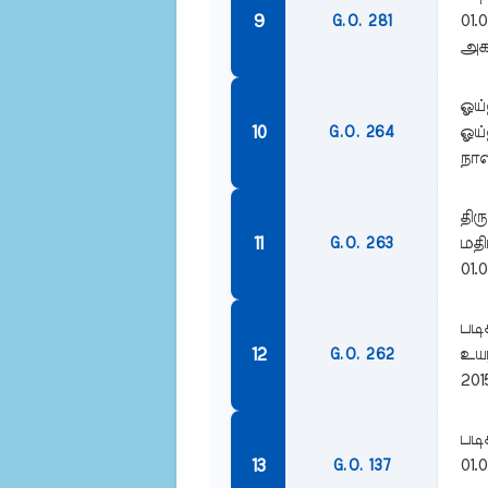
01.
G.O. 281
அகவ
ஓய்
ஓய்
G.O. 264
நாள
திர
மதி
G.O. 263
01.0
படி
உயர
G.O. 262
201
படி
01.
G.O. 137