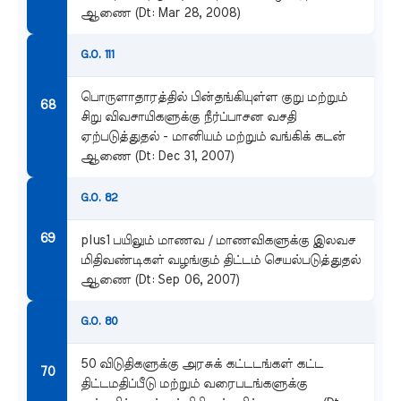
ஆணை (Dt: Mar 28, 2008)
G.O. 111
பொருளாதாரத்தில் பின்தங்கியுள்ள குறு மற்றும்
சிறு விவசாயிகளுக்கு நீர்ப்பாசன வசதி
ஏற்படுத்துதல் - மானியம் மற்றும் வங்கிக் கடன்
ஆணை (Dt: Dec 31, 2007)
G.O. 82
plus1 பயிலும் மாணவ / மாணவிகளுக்கு இலவச
மிதிவண்டிகள் வழங்கும் திட்டம் செயல்படுத்துதல்
ஆணை (Dt: Sep 06, 2007)
G.O. 80
50 விடுதிகளுக்கு அரசுக் கட்டடங்கள் கட்ட
திட்டமதிப்பீடு மற்றும் வரைபடங்களுக்கு