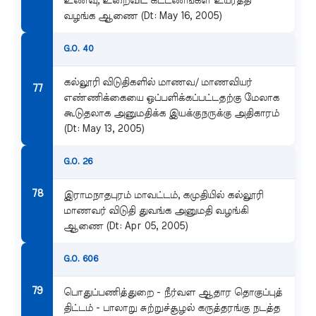
உணவு, உறைவிட கட்டணங்கள் உயர்த்தி
வழங்க ஆணை (Dt: May 16, 2005)
G.O. 40
கல்லூரி விடுதிகளில் மாணவ/ மாணவியர்
எண்ணிக்கையை ஒப்பளிக்கப்பட்டதற்கு மேலாக
கூடுதலாக அனுமதிக்க இயக்குநருக்கு அதிகாரம்
(Dt: May 13, 2005)
G.O. 26
இராமநாதபுரம் மாவட்டம், கமுதியில் கல்லூரி
மாணவர் விடுதி துவங்க அனுமதி வழங்கி
ஆணை (Dt: Apr 05, 2005)
G.O. 606
பொதுப்பணித்துறை - நீர்வள ஆதார தொகுப்புத்
திட்டம் - பாலாறு சுற்றுச்சூழல் கருத்தரங்கு நடத்த