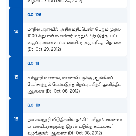
வழிகாட்டி (Dt: Dec 24, 2012)
G.O. 126
மாநில அளவில் அதிக மதிப்பெண் பெறும் முதல்
1000 சிறுபான்மையினர் மற்றும் பிற்படுத்தப்பட்ட
வகுப்பு மாணவ / மாணவியருக்கு பரிசுத் தொகை
(Dt: Oct 29, 2012)
G.O. 111
கல்லூரி மாணவ, மாணவியருக்கு ஆங்கிலப்
பேச்சாற்றல் மேம்படுத்த சிறப்பு பயிற்சி அளித்திட
ஆணை (Dt: Oct 08, 2012)
G.O. 110
நல கல்லூரி விடுதிகளில் தங்கிப் பயிலும் மாணவ/
மாணவியர்களுக்கு இரண்டடுக்கு கட்டில்கள்
வழங்குதல் ஆணை (Dt: Oct 08, 2012)