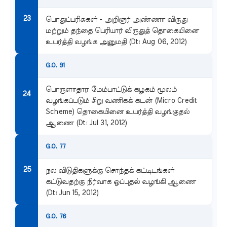
பொதுப்பரிசுகள் - அறிஞர் அண்ணா விருது
மற்றும் தந்தை பெரியார் விருதுத் தொகையினை
உயர்த்தி வழங்க அனுமதி (Dt: Aug 06, 2012)
G.O. 91
பொருளாதார மேம்பாட்டுக் கழகம் மூலம்
வழங்கப்படும் சிறு வணிகக் கடன் (Micro Credit
Scheme) தொகையினை உயர்த்தி வழங்குதல்
ஆணை (Dt: Jul 31, 2012)
G.O. 77
நல விடுதிகளுக்கு சொந்தக் கட்டிடங்கள்
கட்டுவதற்கு நிர்வாக ஒப்புதல் வழங்கி ஆணை
(Dt: Jun 15, 2012)
G.O. 76