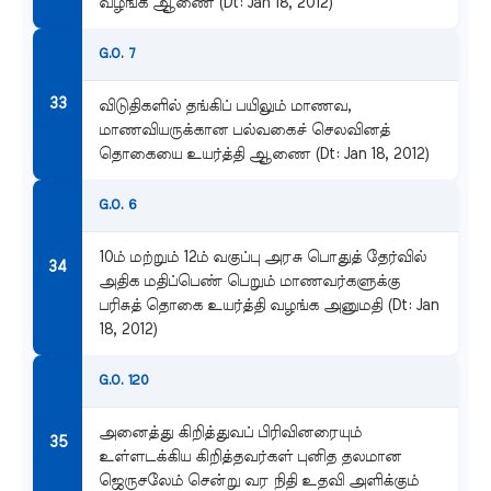
வழங்க ஆணை (Dt: Jan 18, 2012)
G.O. 7
விடுதிகளில் தங்கிப் பயிலும் மாணவ,
மாணவியருக்கான பல்வகைச் செலவினத்
தொகையை உயர்த்தி ஆணை (Dt: Jan 18, 2012)
G.O. 6
10ம் மற்றும் 12ம் வகுப்பு அரசு பொதுத் தேர்வில்
அதிக மதிப்பெண் பெறும் மாணவர்களுக்கு
பரிசுத் தொகை உயர்த்தி வழங்க அனுமதி (Dt: Jan
18, 2012)
G.O. 120
அனைத்து கிறித்துவப் பிரிவினரையும்
உள்ளடக்கிய கிறித்தவர்கள் புனித தலமான
ஜெருசலேம் சென்று வர நிதி உதவி அளிக்கும்