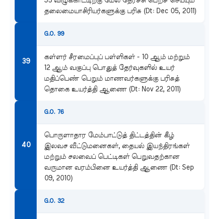
95 விழுக்காட்டிற்கு மேல் தேர்ச்சி பெறச் செய்யும்
தலைமையாசிரியர்களுக்கு பரிசு (Dt: Dec 05, 2011)
G.O. 99
கள்ளர் சீரமைப்புப் பள்ளிகள் - 10 ஆம் மற்றும்
12 ஆம் வகுப்பு பொதுத் தேர்வுகளில் உயர்
மதிப்பெண் பெறும் மாணவர்களுக்கு பரிசுத்
தொகை உயர்த்தி ஆணை (Dt: Nov 22, 2011)
G.O. 76
பொருளாதார மேம்பாட்டுத் திட்டத்தின் கீழ்
இலவச வீட்டுமனைகள், தையல் இயந்திரங்கள்
மற்றும் சலவைப் பெட்டிகள் பெறுவதற்கான
வருமான வரம்பினை உயர்த்தி ஆணை (Dt: Sep
09, 2010)
G.O. 32