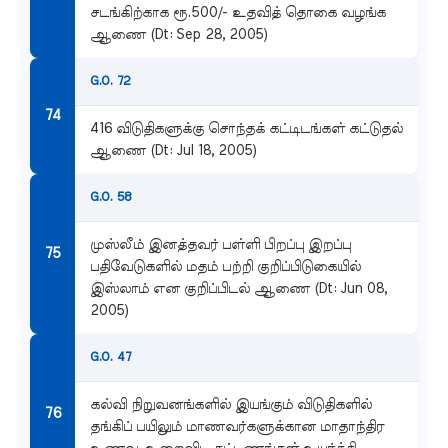
சடங்கிற்காக ரூ.500/- உதவித் தொகை வழங்க
ஆணை (Dt: Sep 28, 2005)
G.O. 72
416 விடுதிகளுக்கு சொந்தக் கட்டிடங்கள் கட்டுதல்
ஆணை (Dt: Jul 18, 2005)
G.O. 58
முஸ்லீம் இனத்தவர் பள்ளி பிறப்பு இறப்பு
பதிவேடுகளில் மதம் பற்றி குறிப்பிடுகையில்
இஸ்லாம் என குறிப்பிடல் ஆணை (Dt: Jun 08,
2005)
G.O. 47
கல்வி நிறுவனங்களில் இயங்கும் விடுதிகளில்
தங்கிப் பயிலும் மாணவர்களுக்கான மாதாந்திர