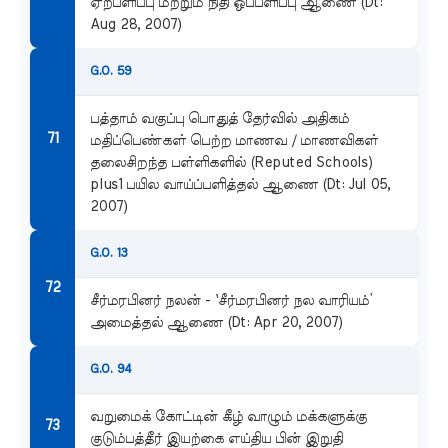
ஏற்பளிப்பு மற்றும் நிதி ஒப்பளிப்பு ஆணை (Dt:
Aug 28, 2007)
G.O. 59
பத்தாம் வகுப்பு பொதுத் தேர்வில் அதிகம்
மதிப்பெண்கள் பெற்ற மாணவ / மாணவிகள்
தலைசிறந்த பள்ளிகளில் (Reputed Schools)
plus1 பயில வாய்ப்பளித்தல் ஆணை (Dt: Jul 05,
2007)
G.O. 13
சீர்மரபினர் நலன் - `சீர்மரபினர் நல வாரியம்’
அமைத்தல் ஆணை (Dt: Apr 20, 2007)
G.O. 94
வறுமைக் கோட்டின் கீழ் வாழும் மக்களுக்கு
குடும்பத்தீர் இயற்கை எய்திய பின் இறுதி