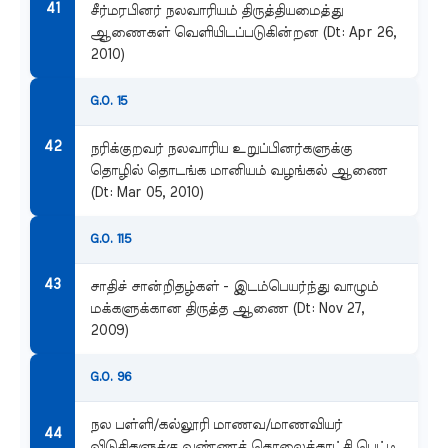
சீர்மரபினர் நலவாரியம் திருத்தியமைத்து
ஆணைகள் வெளியிடப்படுகின்றன (Dt: Apr 26,
2010)
G.O. 15
நரிக்குறவர் நலவாரிய உறுப்பினர்களுக்கு
தொழில் தொடங்க மானியம் வழங்கல் ஆணை
(Dt: Mar 05, 2010)
G.O. 115
சாதிச் சான்றிதழ்கள் - இடம்பெயர்ந்து வாழும்
மக்களுக்கான திருத்த ஆணை (Dt: Nov 27,
2009)
G.O. 96
நல பள்ளி/கல்லூரி மாணவ/மாணவியர்
விடுதிகளுக்கு வண்ணத் தொலைக்காட்சி பெட்டி