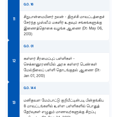
G.O. 16
சிறுபான்மையினர் நலன் - திருச்சி மாவட்டத்தைச்
சேர்ந்த முஸ்லீம் மகளிர் உதவும் சங்கங்களுக்கு
இணைத்தொகை வழங்க ஆணை (Dt: May 06,
2013)
G.O. 01
கள்ளர் சீரமைப்புப் பள்ளிகள் -
செக்கானூரணியில் அரசு கள்ளர் பெண்கள்
மேல்நிலைப் பள்ளி தொடங்குதல் ஆணை (Dt:
Jan 07, 2013)
G.O. 144
மனிதவள மேம்பாட்டு குறியீட்டின்படி பின்தங்கிய
8 மாவட்டங்களில் உள்ள பள்ளிகளில் பொதுத்
தேர்வுகள் எழுதும் மாணவர்களுக்கு சிறப்பு