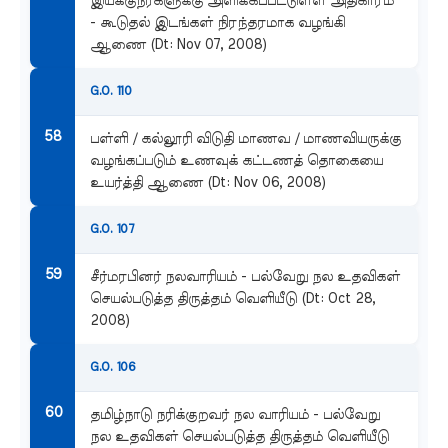
இயக்குநர்களுக்கு அளிக்கப்பட்டுள்ள அதிகாரம்
- கூடுதல் இடங்கள் நிரந்தரமாக வழங்கி
ஆணை (Dt: Nov 07, 2008)
G.O. 110
பள்ளி / கல்லூரி விடுதி மாணவ / மாணவியருக்கு
வழங்கப்படும் உணவுக் கட்டணத் தொகையை
உயர்த்தி ஆணை (Dt: Nov 06, 2008)
G.O. 107
சீர்மரபினர் நலவாரியம் - பல்வேறு நல உதவிகள்
செயல்படுத்த திருத்தம் வெளியீடு (Dt: Oct 28,
2008)
G.O. 106
தமிழ்நாடு நரிக்குறவர் நல வாரியம் - பல்வேறு
நல உதவிகள் செயல்படுத்த திருத்தம் வெளியீடு