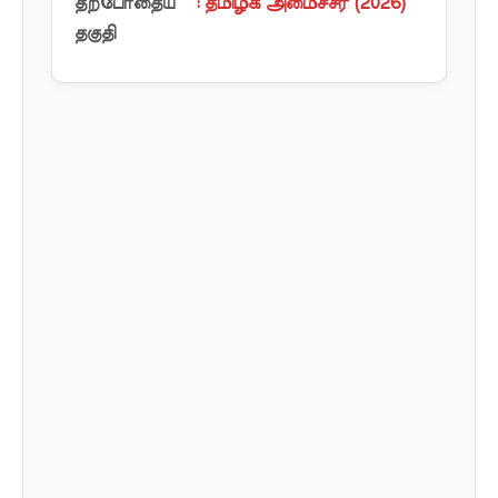
தற்போதைய
: தமிழக அமைச்சர் (2026)
தகுதி