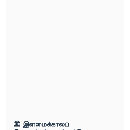
🏛️ இளமைக்காலப்