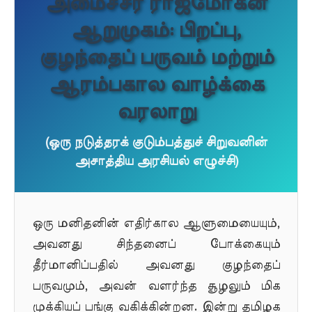
அமைச்சர் ராஜ்மோகன்
ஆறுமுகம்: பிறப்பு,
குழந்தைப் பருவம் மற்றும்
ஆரம்பகால வாழ்க்கை
வரலாறு
(ஒரு நடுத்தரக் குடும்பத்துச் சிறுவனின்
அசாத்திய அரசியல் எழுச்சி)
ஒரு மனிதனின் எதிர்கால ஆளுமையையும்,
அவனது சிந்தனைப் போக்கையும்
தீர்மானிப்பதில் அவனது குழந்தைப்
பருவமும், அவன் வளர்ந்த சூழலும் மிக
முக்கியப் பங்கு வகிக்கின்றன. இன்று தமிழக