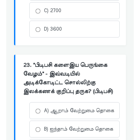
C) 2700
D) 3600
23. "பிடிபசி களைஇய பெருங்கை
வேழம்" - இவ்வடியில்
அடிக்கோடிட்ட சொல்லிற்கு
இலக்கணக் குறிப்பு தருக? (பிடிபசி)
A) ஆறாம் வேற்றுமை தொகை
B) ஐந்தாம் வேற்றுமை தொகை