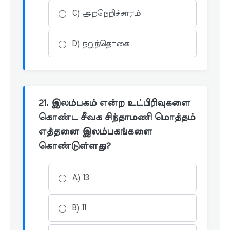
C) அறநெறிச்சாரம்
D) நறுந்தொகை
21. இலம்பகம் என்ற உட்பிரிவுகளை
கொண்ட சீவக சிந்தாமணி மொத்தம்
எத்தனை இலம்பகங்களை
கொண்டுள்ளது?
A) 13
B) 11