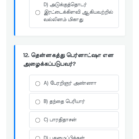
D) அடுக்குத்தொடர்
இரட்டைக்கிளவி ஆகியவற்றில்
வல்லினம் மிகாது
12. தென்னகத்து பெர்னாட்ஷா என
அழைக்கப்படுபவர்?
A) பேரறிஞர் அண்ணா
B) தந்தை பெரியார்
C) பாரதிதாசன்
D) புதுமைப்பித்தன்