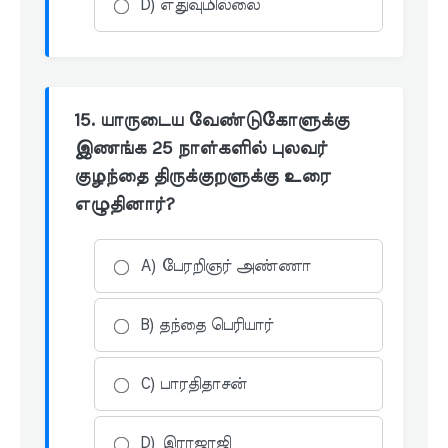
D) எதுவுமில்லை
15. யாருடைய வேண்டுகோளுக்கு
இணங்க 25 நாள்களில் புலவர்
குழந்தை திருக்குறளுக்கு உரை
எழுதினார்?
A) பேரறிஞர் அண்ணா
B) தந்தை பெரியார்
C) பாரதிதாசன்
D) இராஜாஜி