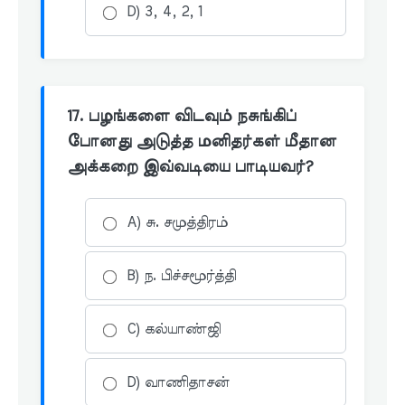
D) 3, 4, 2, 1
17. பழங்களை விடவும் நசுங்கிப்
போனது அடுத்த மனிதர்கள் மீதான
அக்கறை இவ்வடியை பாடியவர்?
A) சு. சமுத்திரம்
B) ந. பிச்சமூர்த்தி
C) கல்யாண்ஜி
D) வாணிதாசன்