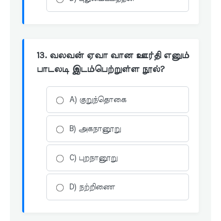
13. வலவன் ஏவா வான ஊர்தி எனும்
பாடலடி இடம்பெற்றுள்ள நூல்?
A) குறுந்தொகை
B) அகநானூறு
C) புறநானூறு
D) நற்றிணை