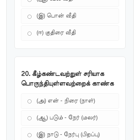
(இ) பொன் வீதி
(ஈ) குதிரை வீதி
20. கீழ்கண்டவற்றுள் சரியாக
பொருந்தியுள்ளவற்றைக் காண்க
(அ) என் - நிரை (நாள்)
(ஆ) படும் - நேர் (மலர்)
(இ) நாடு - நேர்பு (பிறப்பு)