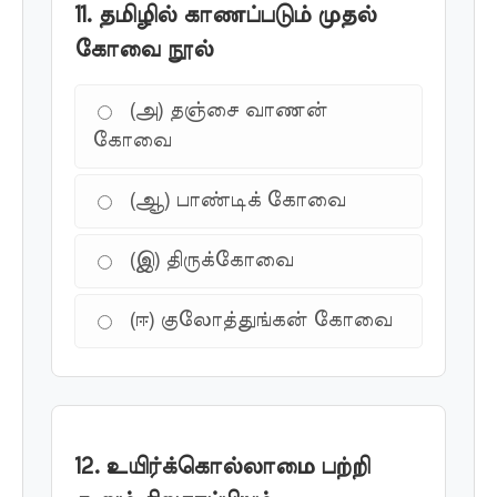
11. தமிழில் காணப்படும் முதல்
கோவை நூல்
(அ) தஞ்சை வாணன்
கோவை
(ஆ) பாண்டிக் கோவை
(இ) திருக்கோவை
(ஈ) குலோத்துங்கன் கோவை
12. உயிர்க்கொல்லாமை பற்றி