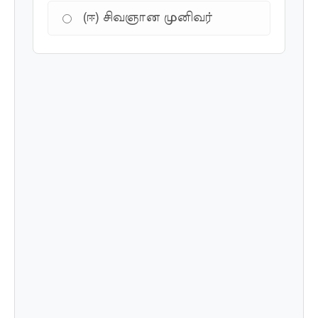
(ஈ) சிவஞான முனிவர்