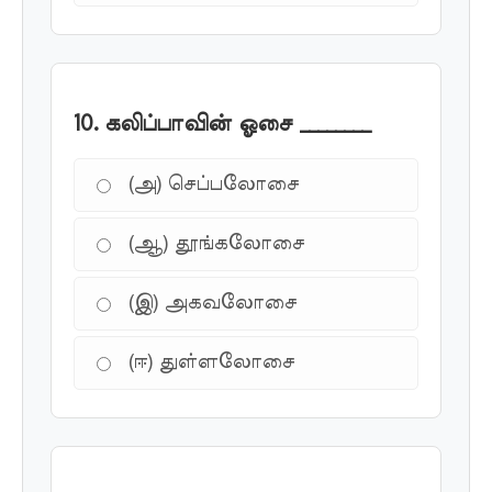
10. கலிப்பாவின் ஓசை ________
(அ) செப்பலோசை
(ஆ) தூங்கலோசை
(இ) அகவலோசை
(ஈ) துள்ளலோசை