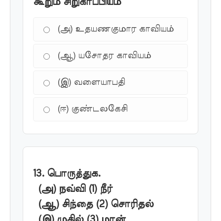
கூறும் சிறுகாப்பியம்
(அ) உதயணகுமார காவியம்
(ஆ) யசோதர காவியம்
(இ) வளையாபதி
(ஈ) குண்டலகேசி
13. பொருத்துக.
(அ) நவ்வி (1) நீர்
(ஆ) சிந்தை (2) சொரிதல்
(இ) முகில் (3) மான்