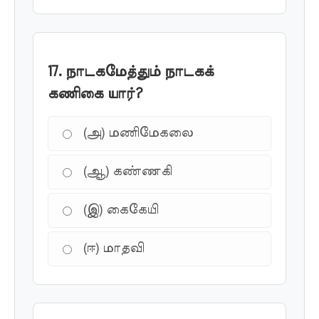
17. நாடகமேத்தும் நாடகக்
கணிகை யார்?
(அ) மணிமேகலை
(ஆ) கண்ணகி
(இ) கைகேயி
(ஈ) மாதவி