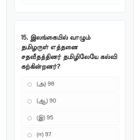
15. இலங்கையில் வாழும்
தமிழருள் எத்தனை
சதவீதத்தினர் தமிழிலேயே கல்வி
கற்கின்றனர்?
(அ) 98
(ஆ) 90
(இ) 95
(ஈ) 97