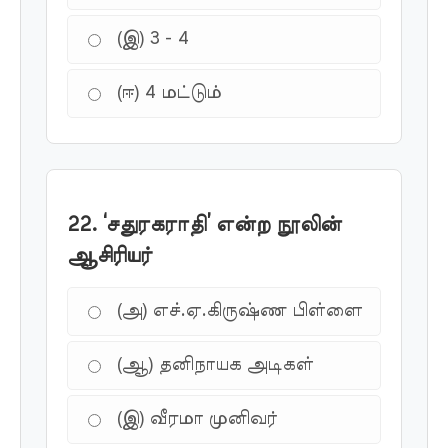
(இ) 3 - 4
(ஈ) 4 மட்டும்
22. ‘சதுரகராதி’ என்ற நூலின்
ஆசிரியர்
(அ) எச்.ஏ.கிருஷ்ண பிள்ளை
(ஆ) தனிநாயக அடிகள்
(இ) வீரமா முனிவர்