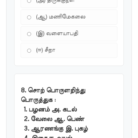
(அ) திருக்குறள்
(ஆ) மணிமேகலை
(இ) வளையாபதி
(ஈ) சீறா
8. சொற் பொருளறிந்து
பொருத்துக :
1. பழனம் அ. கடல்
2. வேலை ஆ. பெண்
3. ஆரணங்கு இ. புகழ்