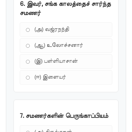
6. இவர், சங்க காலத்தைச் சார்ந்த
சமணர்
(அ) வஜ்ரநந்தி
(ஆ) உலோச்சனார்
(இ) பள்ளியாசான்
(ஈ) இளையர்
7. சமணர்களின் பெருங்காப்பியம்