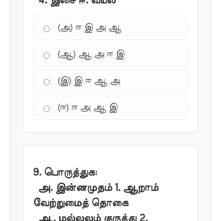
4. இசை ஈ. வயல்
(அ) ஈ இ அ ஆ
(ஆ) ஆ அ ஈ இ
(இ) இ ஈ ஆ அ
(ஈ) ஈ அ ஆ இ
9. பொருத்துக:
அ. இன்னமுதம் 1. ஆறாம்
வேற்றுமைத் தொகை
ஆ. மல்லலம் குருத்து 2.