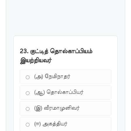
23. குட்டித் தொல்காப்பியம்
இயற்றியவர்
(அ) நேமிநாதர்
(ஆ) தொல்காப்பியர்
(இ) வீரமாமுனிவர்
(ஈ) அகத்தியர்