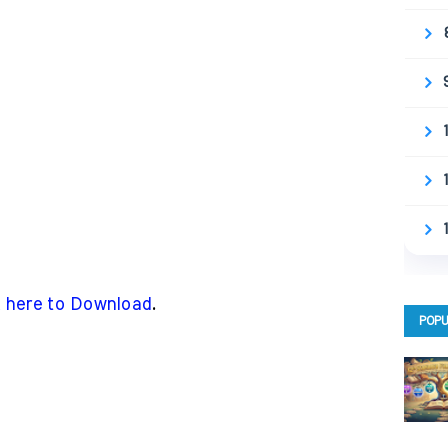
k here to Download
.
POPU