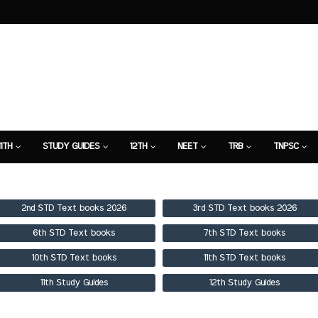
11TH
STUDY GUIDES
12TH
NEET
TRB
TNPSC
TION
7TH STUDY GUIDE
2nd STD Text books 2026
3rd STD Text books 2026
6th STD Text books
7th STD Text books
10th STD Text books
11th STD Text books
11th Study Guides
12th Study Guides