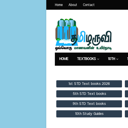
Home
About
Contact
HOME
TEXTBOOKS
10TH
TEXTBOOKS
GUIDES
PUBLICA
1st STD Text books 2026
5th STD Text books
9th STD Text books
10th Study Guides