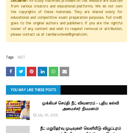
Disclaimer:
All study materials provided on this website are sourced
from various creators and educational platforms. We do not own
the copyrights of these materials. They are shared solely for
educational and competitive exam preparation purposes. Full credit
goes to the original authors and publishers. If you are the rightful
owner of any content and wish to request removal or attribution,
please contact us at tamilaruviweb@gmail.com.
Tags:
NEET
YOU MAY LIKE THESE POSTS
முக்கியச் செய்தி: நீட் விவகாரம் - புதிய கல்வி
அமைச்சர் நியமனம்!
July 25, 2026
நீட் மறுதேர்வு முடிவுகள் வெளியீடு: விழுப்புரம்