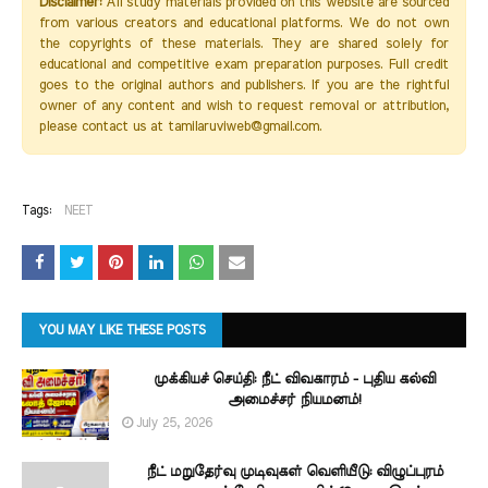
Disclaimer:
All study materials provided on this website are sourced
from various creators and educational platforms. We do not own
the copyrights of these materials. They are shared solely for
educational and competitive exam preparation purposes. Full credit
goes to the original authors and publishers. If you are the rightful
owner of any content and wish to request removal or attribution,
please contact us at tamilaruviweb@gmail.com.
Tags:
NEET
YOU MAY LIKE THESE POSTS
முக்கியச் செய்தி: நீட் விவகாரம் - புதிய கல்வி
அமைச்சர் நியமனம்!
July 25, 2026
நீட் மறுதேர்வு முடிவுகள் வெளியீடு: விழுப்புரம்