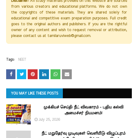
Disclaimer:
All study materials provided on this website are sourced
from various creators and educational platforms. We do not own
the copyrights of these materials. They are shared solely for
educational and competitive exam preparation purposes. Full credit
goes to the original authors and publishers. If you are the rightful
owner of any content and wish to request removal or attribution,
please contact us at tamilaruviweb@gmail.com.
Tags:
NEET
YOU MAY LIKE THESE POSTS
முக்கியச் செய்தி: நீட் விவகாரம் - புதிய கல்வி
அமைச்சர் நியமனம்!
July 25, 2026
நீட் மறுதேர்வு முடிவுகள் வெளியீடு: விழுப்புரம்