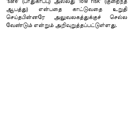
'safe' (பாதுகாப்பு) அல்லது 'low risk' (குறைந்த
ஆபத்து) என்பதை காட்டுவதை உறுதி
செய்தபின்னரே அலுவலகத்துக்குச் செல்ல
வேண்டும் என்றும் அறிவுறுத்தப்பட்டுள்ளது.