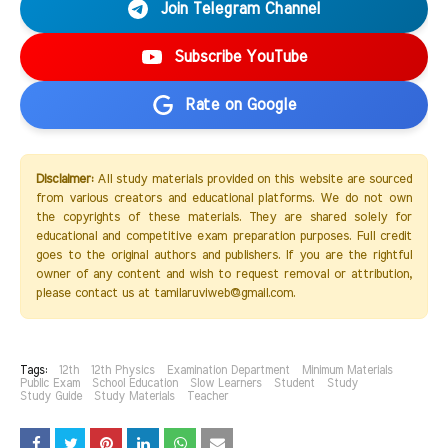
Join Telegram Channel
Subscribe YouTube
Rate on Google
Disclaimer:
All study materials provided on this website are sourced
from various creators and educational platforms. We do not own
the copyrights of these materials. They are shared solely for
educational and competitive exam preparation purposes. Full credit
goes to the original authors and publishers. If you are the rightful
owner of any content and wish to request removal or attribution,
please contact us at tamilaruviweb@gmail.com.
Tags:
12th
12th Physics
Examination Department
Minimum Materials
Public Exam
School Education
Slow Learners
Student
Study
Study Guide
Study Materials
Teacher