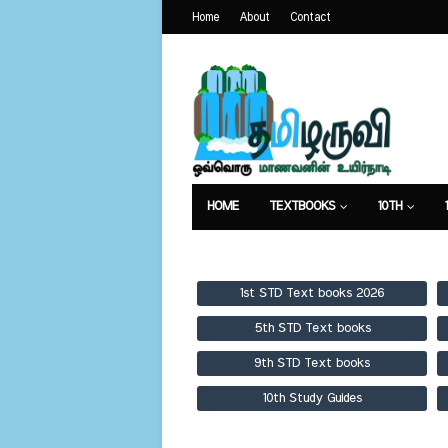
Home
About
Contact
HOME
TEXTBOOKS
10TH
TEXTBOOKS
GUIDES
PUBLICA
1st STD Text books 2026
5th STD Text books
9th STD Text books
10th Study Guides