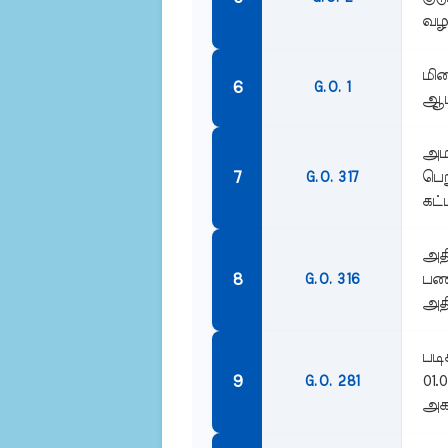
வழங
மிக
G.O. 1
ஆம்
அமர
பெற
G.O. 317
கட்
அதி
பணி
G.O. 316
அதி
படி
01.
G.O. 281
அகவ