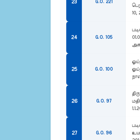
G.O. 221
பெற
10, 
படி
01.
G.O. 105
அகவ
ஓய்
ஓய்
G.O. 100
நாள
திர
மதி
G.O. 97
1.1.
படி
உயர
G.O. 96