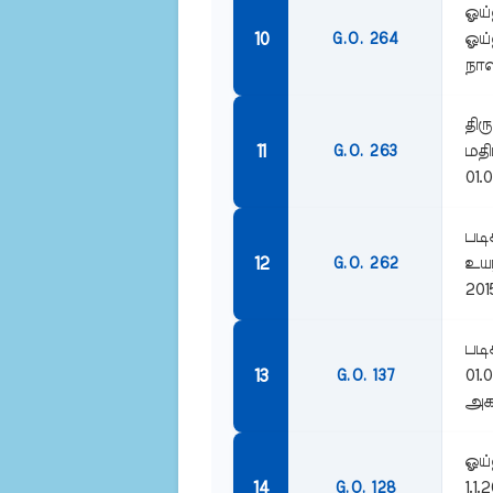
ஓய்
ஓய்
G.O. 264
நாள
திர
மதி
G.O. 263
01.0
படி
உயர
G.O. 262
201
படி
01.
G.O. 137
அகவ
ஓய்
1.1
G.O. 128