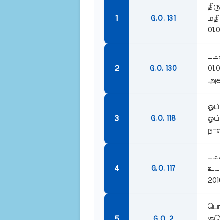
திர
மதி
G.O. 131
01.
படி
01.
G.O. 130
அகவ
ஓய்
ஓய்
G.O. 118
நாள
படி
உயர
G.O. 117
201
பொங
குட
G.O. 2