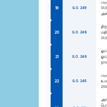
படி
01.
G.O. 249
அகவ
திர
மதி
G.O. 248
01.0
ஓய்
ஓய்
G.O. 246
நாள
படி
உயர
G.O. 245
201
அரச
பொத