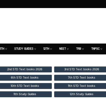
11TH
STUDY GUIDES
12TH
NEET
TRB
TNPSC
TION
7TH STUDY GUIDE
2nd STD Text books 2026
3rd STD Text books 2026
6th STD Text books
7th STD Text books
10th STD Text books
11th STD Text books
11th Study Guides
12th Study Guides