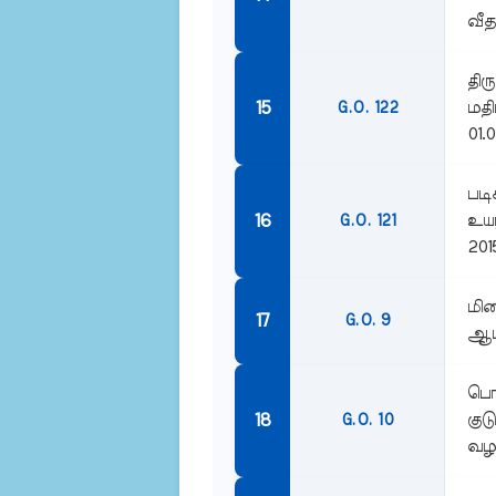
வீத
திர
மதி
G.O. 122
01.0
படி
உயர
G.O. 121
201
மிக
G.O. 9
ஆம்
பொங
குட
G.O. 10
வழங