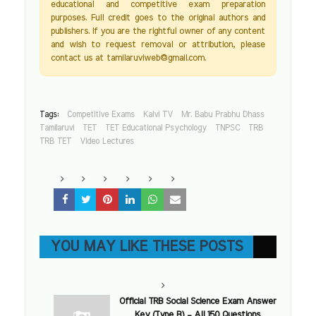
educational and competitive exam preparation
purposes. Full credit goes to the original authors and
publishers. If you are the rightful owner of any content
and wish to request removal or attribution, please
contact us at tamilaruviweb@gmail.com.
Tags:
Competitive Exams
Kalvi TV
Mr. Babu Prabhu Dhass
Tamilaruvi
TET
TET Educational Psychology
TNPSC
TRB
TRB TET
Video Lectures
YOU MAY LIKE THESE POSTS
Official TRB Social Science Exam Answer
Key (Type B) – All 150 Questions