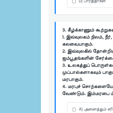
D) பாரதிதாசன்
3. கீழ்க்காணும் கூற்ற
1. இவ்வுலகம் நிலம், நீர
கலவையாகும்.
2. இவ்வுலகில் தோன்ற
ஐம்பூதங்களின் சேர்க
3. உலகத்துப் பொருள
முப்பால்களாகவும் பாகுப
மரபாகும்.
4. மரபுச் சொற்களையே ச
வேண்டும். இம்மரபை மீ
A) அனைத்தும் சரி