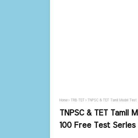
Home
TRB TET
TNPSC & TET Tamil Model Test 
TNPSC & TET Tamil Mo
100 Free Test Serie