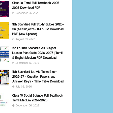
Class 10 Tamil Full Textbook 2025-
2026 Download PDF
December 06, 2022
11th Standard Full Study Guides 2025-
26 (All Subjects) TM & EM Download
PDF (New Update)
August 03, 2022
1st to 10th Standard All Subject
Lesson Plan Guide 2026-2027 | Tamil
& English Medium PDF Download
September 14, 2020
11th Standard 1st Mid Term Exam
2026-27 - Question Papers and
Answer Keys - Time Table Download
July 06, 2026
Class 10 Social Science Full Textbook
Tamil Medium 2024-2025
December 06, 2022