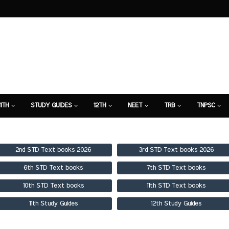
11TH
STUDY GUIDES
12TH
NEET
TRB
TNPSC
TION
7TH STUDY GUIDE
2nd STD Text books 2026
3rd STD Text books 2026
6th STD Text books
7th STD Text books
10th STD Text books
11th STD Text books
11th Study Guides
12th Study Guides