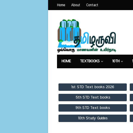
Home
About
Contact
HOME
TEXTBOOKS
10TH
TEXTBOOKS
GUIDES
PUBLICA
1st STD Text books 2026
5th STD Text books
9th STD Text books
10th Study Guides