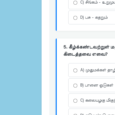
C) சிங்கம் - உறுமு
D) பசு - கதறும்
5. கீழ்க்கண்டவற்றுள் ம
கிடைத்தவை எவை?
A) முதுமக்கள் தாழ
B) பானை ஓடுகள்
C) கலையழகு மிகு