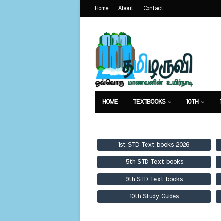
Home
About
Contact
HOME
TEXTBOOKS
10TH
TEXTBOOKS
GUIDES
PUBLICA
1st STD Text books 2026
5th STD Text books
9th STD Text books
10th Study Guides