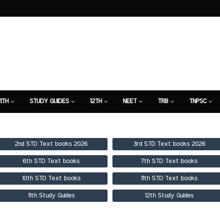
11TH
STUDY GUIDES
12TH
NEET
TRB
TNPSC
TION
7TH STUDY GUIDE
2nd STD Text books 2026
3rd STD Text books 2026
6th STD Text books
7th STD Text books
10th STD Text books
11th STD Text books
11th Study Guides
12th Study Guides