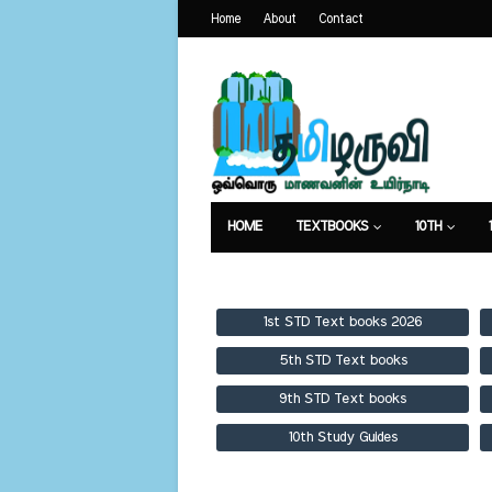
Home
About
Contact
HOME
TEXTBOOKS
10TH
TEXTBOOKS
GUIDES
PUBLICA
1st STD Text books 2026
5th STD Text books
9th STD Text books
10th Study Guides