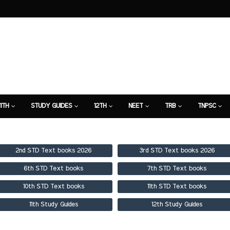
11TH
STUDY GUIDES
12TH
NEET
TRB
TNPSC
TION
7TH STUDY GUIDE
2nd STD Text books 2026
3rd STD Text books 2026
6th STD Text books
7th STD Text books
10th STD Text books
11th STD Text books
11th Study Guides
12th Study Guides