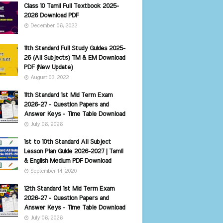
Class 10 Tamil Full Textbook 2025-
2026 Download PDF
December 06, 2022
11th Standard Full Study Guides 2025-
26 (All Subjects) TM & EM Download
PDF (New Update)
August 03, 2022
11th Standard 1st Mid Term Exam
2026-27 - Question Papers and
Answer Keys - Time Table Download
July 06, 2026
1st to 10th Standard All Subject
Lesson Plan Guide 2026-2027 | Tamil
& English Medium PDF Download
September 14, 2020
12th Standard 1st Mid Term Exam
2026-27 - Question Papers and
Answer Keys - Time Table Download
July 06, 2026