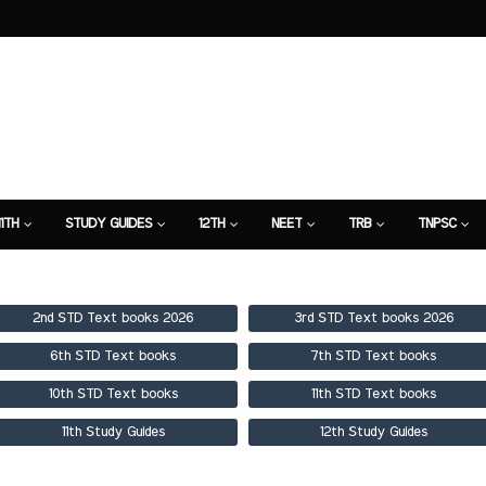
11TH
STUDY GUIDES
12TH
NEET
TRB
TNPSC
TION
7TH STUDY GUIDE
2nd STD Text books 2026
3rd STD Text books 2026
6th STD Text books
7th STD Text books
10th STD Text books
11th STD Text books
11th Study Guides
12th Study Guides