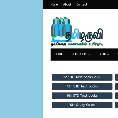
Home
About
Contact
HOME
TEXTBOOKS
10TH
TEXTBOOKS
GUIDES
PUBLICA
1st STD Text books 2026
5th STD Text books
9th STD Text books
10th Study Guides