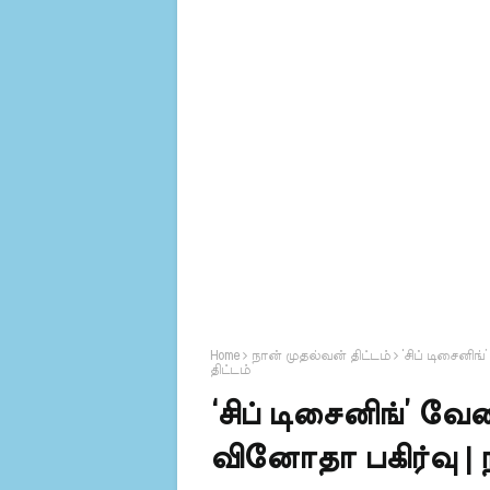
Home
நான் முதல்வன் திட்டம்
‘சிப் டிசைனிங
திட்டம்
‘சிப் டிசைனிங்’ வே
வினோதா பகிர்வு | ந