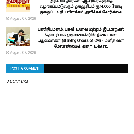
அரசு ஊழியர்கள்-ஆசிரியர்களுக்கு
வழங்கப்பட்டுவரும் ஓய்வூதியம் ரூ.14,000 கோடி
குறைப்பு உரிய விளக்கம் அளிக்கக் கோரிக்கை!
August 07, 2026
பணிநியமனம், பதவி உயர்வு மற்றும் இடமாறுதல்
தொடர்பாக முதலமைச்சரின் நிலையான
ஆணைகள் (Standing Orders of CM) - மனித வள
மேலாண்மைத் துறை உத்தரவு
August 07, 2026
POST A COMMENT
0 Comments