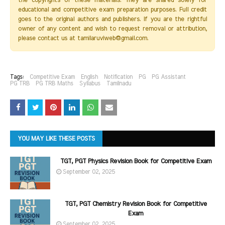
the copyrights of these materials. They are shared solely for
educational and competitive exam preparation purposes. Full credit
goes to the original authors and publishers. If you are the rightful
owner of any content and wish to request removal or attribution,
please contact us at tamilaruviweb@gmail.com.
Tags:
Competitive Exam
English
Notification
PG
PG Assistant
PG TRB
PG TRB Maths
Syllabus
Tamilnadu
YOU MAY LIKE THESE POSTS
TGT, PGT Physics Revision Book for Competitive Exam
September 02, 2025
TGT, PGT Chemistry Revision Book for Competitive
Exam
September 02, 2025