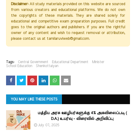
Disclaimer:
All study materials provided on this website are sourced
from various creators and educational platforms. We do not own
the copyrights of these materials. They are shared solely for
educational and competitive exam preparation purposes. Full credit
goes to the original authors and publishers. If you are the rightful
owner of any content and wish to request removal or attribution,
please contact us at tamilaruviweb@gmail.com.
Tags:
Central Government
Educational Department
Minister
School Education
Shenkottaiyan
YOU MAY LIKE THESE POSTS
மத்திய அரசு ஊழியர்களுக்கு 4% அகவிலைப்படி (
D.A.) உயர்வு - விரைவில் அறிவிப்பு
July 07, 2025