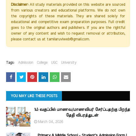
Disclaimer:
All study materials provided on this website are sourced
from various creators and educational platforms. We do not own
the copyrights of these materials. They are shared solely for
educational and competitive exam preparation purposes. Full credit
goes to the original authors and publishers. If you are the rightful
owner of any content and wish to request removal or attribution,
please contact us at tamilaruviweb@gmail.com.
Tags:
Admission
College
UGC
University
YOU MAY LIKE THESE POSTS
1ம் வகுப்பில் மாணவ/மாணவியர் சேர்ப்பதற்கு பிறந்த
தேதி விபரத்துடன்
March 04, 2026
Primary & Middle School - Student's Admission Form |