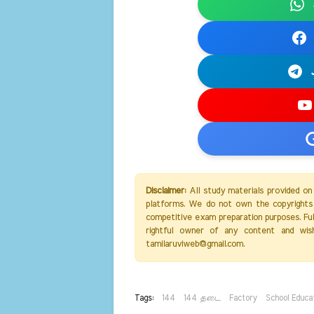
Disclaimer:
All study materials provided on
platforms. We do not own the copyrights 
competitive exam preparation purposes. Full 
rightful owner of any content and wis
tamilaruviweb@gmail.com.
Tags:
144
144 தடை
Factory
School Educa