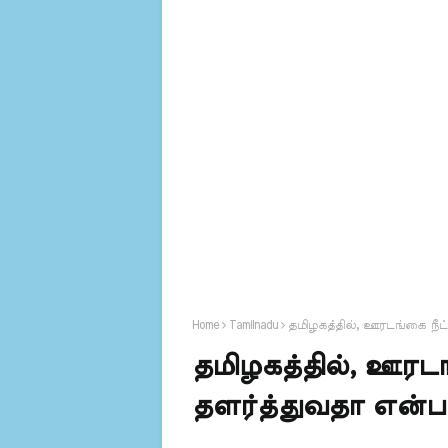
Home
Tamilnadu
தமிழகத்தில், ஊரடங்கை நீட்
தமிழகத்தில், ஊரடங
தளர்த்துவதா என்பது