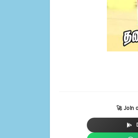
🚀 Join 