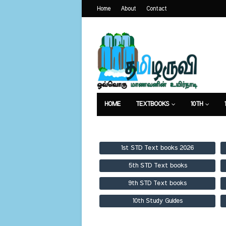
Home
About
Contact
HOME
TEXTBOOKS
10TH
TEXTBOOKS
GUIDES
PUBLICA
1st STD Text books 2026
5th STD Text books
9th STD Text books
10th Study Guides