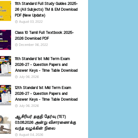
11th Standard Full Study Guides 2025-
26 (All Subjects) TM & EM Download
PDF (New Update)
August 03, 2022
Class 10 Tamil Full Textbook 2025-
2026 Download PDF
December 06, 2022
11th Standard 1st Mid Term Exam
2026-27 - Question Papers and
Answer Keys - Time Table Download
July 06, 2026
12th Standard 1st Mid Term Exam
2026-27 - Question Papers and
Answer Keys - Time Table Download
July 06, 2026
ஆசிரியர் தகுதி தேர்வு (TET)
03.08.2026 அன்று விசாரணைக்கு
வந்த வழக்கின் நிலை
August 04, 2026