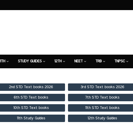
11TH
STUDY GUIDES
12TH
NEET
TRB
TNPSC
TION
7TH STUDY GUIDE
2nd STD Text books 2026
3rd STD Text books 2026
6th STD Text books
7th STD Text books
10th STD Text books
11th STD Text books
11th Study Guides
12th Study Guides