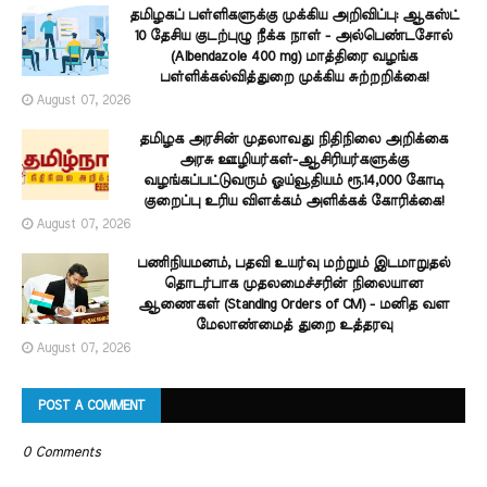
தமிழகப் பள்ளிகளுக்கு முக்கிய அறிவிப்பு: ஆகஸ்ட்
10 தேசிய குடற்புழு நீக்க நாள் - அல்பெண்டசோல்
(Albendazole 400 mg) மாத்திரை வழங்க
பள்ளிக்கல்வித்துறை முக்கிய சுற்றறிக்கை!
August 07, 2026
தமிழக அரசின் முதலாவது நிதிநிலை அறிக்கை
அரசு ஊழியர்கள்-ஆசிரியர்களுக்கு
வழங்கப்பட்டுவரும் ஓய்வூதியம் ரூ.14,000 கோடி
குறைப்பு உரிய விளக்கம் அளிக்கக் கோரிக்கை!
August 07, 2026
பணிநியமனம், பதவி உயர்வு மற்றும் இடமாறுதல்
தொடர்பாக முதலமைச்சரின் நிலையான
ஆணைகள் (Standing Orders of CM) - மனித வள
மேலாண்மைத் துறை உத்தரவு
August 07, 2026
POST A COMMENT
0 Comments