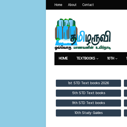
Home
About
Contact
HOME
TEXTBOOKS
10TH
TEXTBOOKS
GUIDES
PUBLICA
1st STD Text books 2026
5th STD Text books
9th STD Text books
10th Study Guides