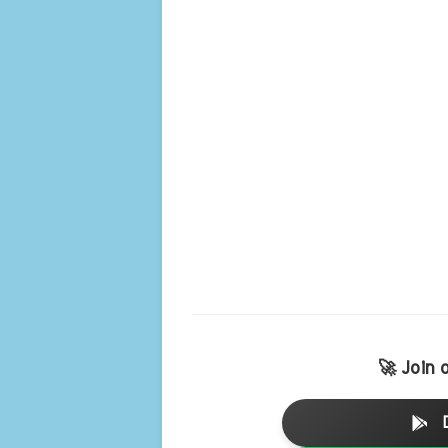
🚀 Join 