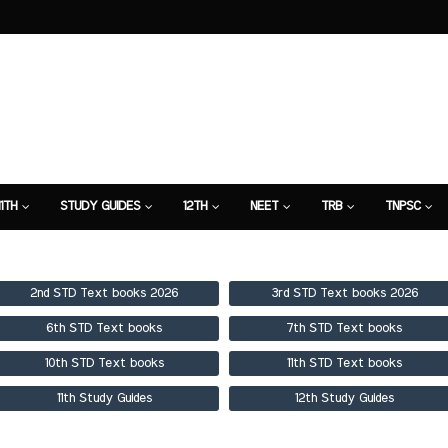
11TH
STUDY GUIDES
12TH
NEET
TRB
TNPSC
TION
7TH STUDY GUIDE
2nd STD Text books 2026
3rd STD Text books 2026
6th STD Text books
7th STD Text books
10th STD Text books
11th STD Text books
11th Study Guides
12th Study Guides