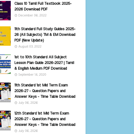
Class 10 Tamil Full Textbook 2025-
2026 Download PDF
December 06, 2022
11th Standard Full Study Guides 2025-
26 (All Subjects) TM & EM Download
PDF (New Update)
August 03, 2022
1st to 10th Standard All Subject
Lesson Plan Guide 2026-2027 | Tamil
& English Medium PDF Download
September 14, 2020
11th Standard 1st Mid Term Exam
2026-27 - Question Papers and
Answer Keys - Time Table Download
July 06, 2026
12th Standard 1st Mid Term Exam
2026-27 - Question Papers and
Answer Keys - Time Table Download
July 06, 2026