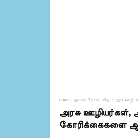
Home
முதல்வர் ஜோசப் விஜய்
அரசு ஊழியர்
அரசு ஊழியர்கள், 
கோரிக்கைகளை ஆய்